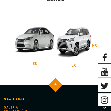
NX
ES
LX
NAWIGACJA
GALERIA