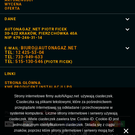
AKTUALNOŚCI
WYCENA
OFERTA
DANE
AUTONAGAZ.NET PIOTR FICEK
30-622 KRAKÓW, PIERZCHÓWKA 40A
NIP 679-246-31-14
BIURO@AUTONAGAZ.NET
E-MAIL:
TEL:
12 425-53-04
TEL:
733-949-633
TEL:
515-130-546
(PIOTR FICEK)
LINKI
STRONA GŁÓWNA
KME
PRODUCENT INSTALACJI LPG
Strony internetowe firmy autoNAgaz.net używają ciasteczek.
Ciasteczka są plikami tekstowymi, które za pośrednictwem
przeglądarki internetowej są odkładane i przechowywane w
systemie komputera. Liczne strony internetowe i serwery używają
ciasteczek. Wiele ciasteczek zawiera tzw. Cookie-ID. Cookie-ID jest
jednoznacznym identyfikatorem ciasteczek. Składa się z ciągu
znaków, poprzez które strony internetowe i serwery mogą być